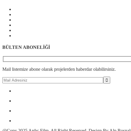
BÜLTEN ABONELİĞİ
Mail listemize abone olarak projelerden haberdar olabilirsiniz.
@Copy 2025 Ardıç Film. All Right Reserved. Design By Alp Bosnal