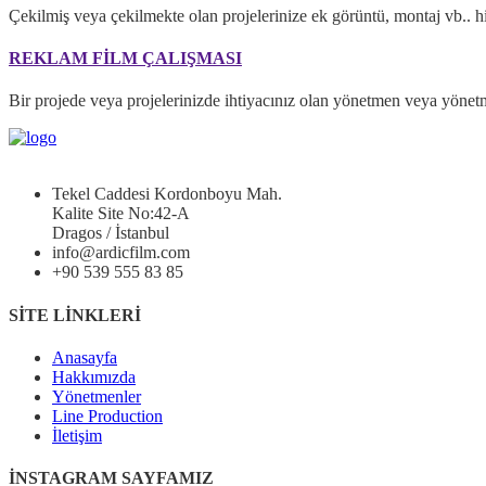
Çekilmiş veya çekilmekte olan projelerinize ek görüntü, montaj vb.. h
REKLAM FİLM ÇALIŞMASI
Bir projede veya projelerinizde ihtiyacınız olan yönetmen veya yönetm
Tekel Caddesi Kordonboyu Mah.
Kalite Site No:42-A
Dragos / İstanbul
info@ardicfilm.com
+90 539 555 83 85
SİTE LİNKLERİ
Anasayfa
Hakkımızda
Yönetmenler
Line Production
İletişim
İNSTAGRAM SAYFAMIZ